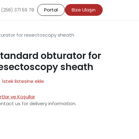
Portal
Bize Ulaşın
 (258) 371 59 78
urator for resectoscopy sheath
tandard obturator for
esectoscopy sheath
İstek listesine ekle
rtlar ve Koşullar
ntact us for delivery information.