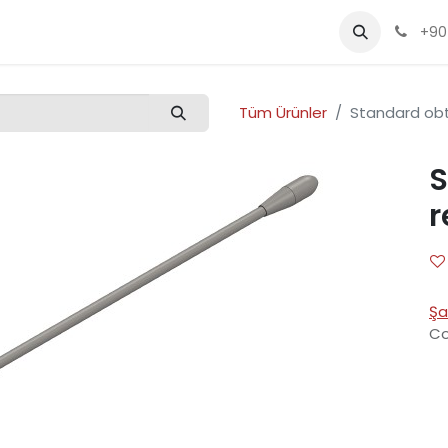
Kalite
Ürünler
Etkinlikler
Kariyer
+90
Tüm Ürünler
Standard obt
S
r
Şa
Co