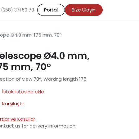
Portal
Bize Ulaşın
 (258) 371 59 78
cope Ø4.0 mm, 175 mm, 70°
elescope Ø4.0 mm,
75 mm, 70°
rection of view 70°, Working length 175
İstek listesine ekle
Karşılaştır
rtlar ve Koşullar
ntact us for delivery information.