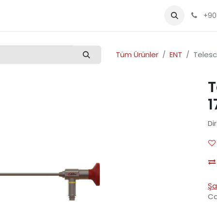
Kalite
Ürünler
Etkinlikler
Kariyer
+90
Tüm Ürünler
ENT
Teles
T
1
Di
Şa
Co