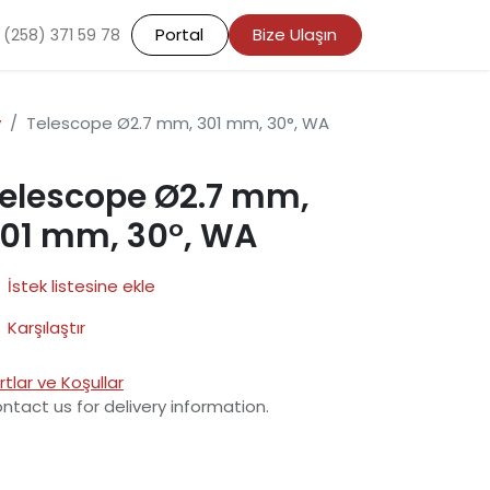
Portal
Bize Ulaşın
 (258) 371 59 78
y
Telescope Ø2.7 mm, 301 mm, 30°, WA
elescope Ø2.7 mm,
01 mm, 30°, WA
İstek listesine ekle
Karşılaştır
rtlar ve Koşullar
ntact us for delivery information.