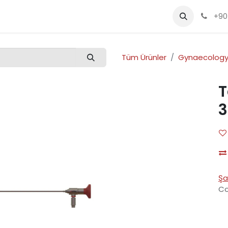
Kalite
Ürünler
Etkinlikler
Kariyer
+90
Tüm Ürünler
Gynaecolog
T
3
Şa
Co