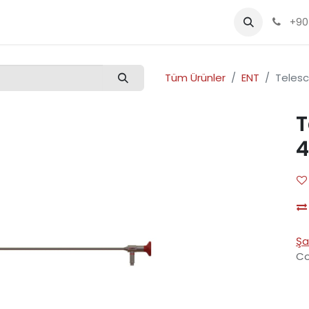
Kalite
Ürünler
Etkinlikler
Kariyer
+90
Tüm Ürünler
ENT
Teles
T
4
Şa
Co