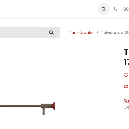
Kalite
Ürünler
Etkinlikler
Kariyer
+90
Tüm Ürünler
Telescope Ø1
T
1
Şa
Co