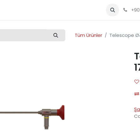
Kalite
Ürünler
Etkinlikler
Kariyer
+90
Tüm Ürünler
Telescope Ø
T
1
Şa
Co