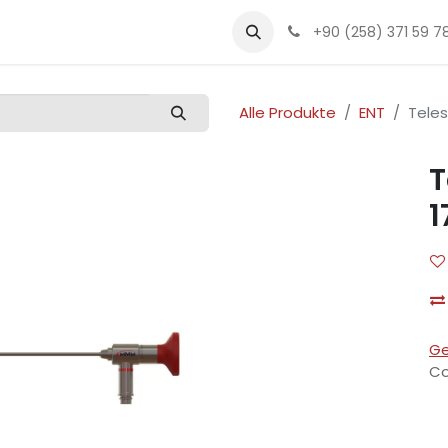
lität
Produkte
Veranstaltungen
Karriere
+90 (258) 371 59 7
Alle Produkte
ENT
Tele
T
1
Ge
Co