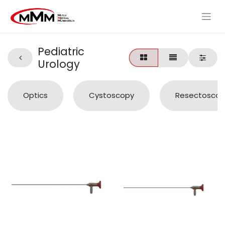
Pediatric
Urology
Optics
Cystoscopy
Resectoscop